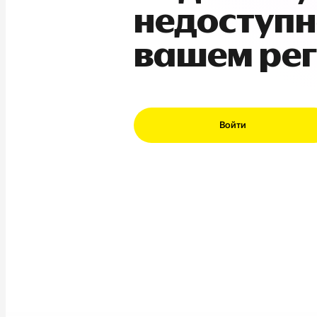
недоступн
вашем ре
Войти