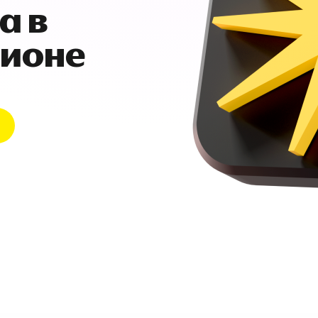
а в
гионе