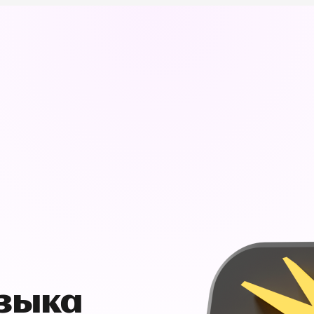
узыка