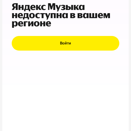
Яндекс Музыка
недоступна в вашем
регионе
Войти