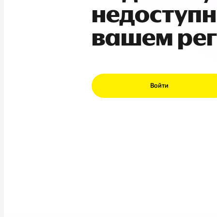
недоступн
вашем ре
Войти