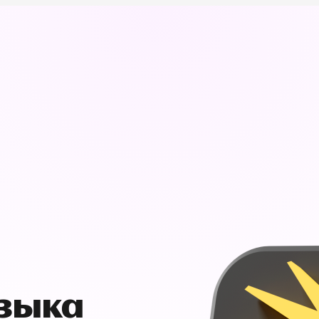
узыка