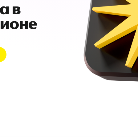
а в
гионе