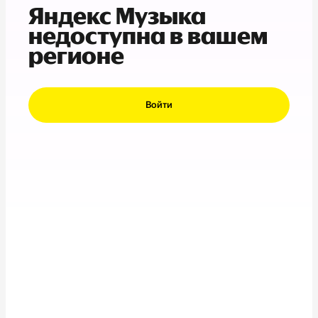
Яндекс Музыка
недоступна в вашем
регионе
Войти