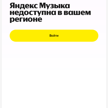
Яндекс Музыка
недоступна в вашем
регионе
Войти