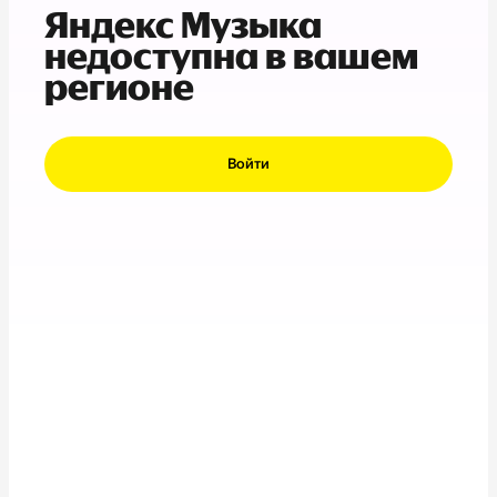
Яндекс Музыка
недоступна в вашем
регионе
Войти