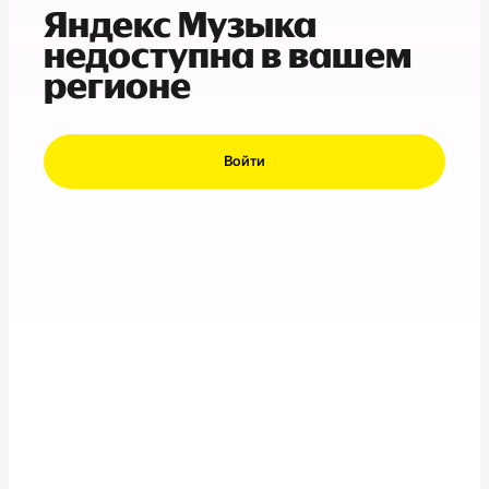
Яндекс Музыка
недоступна в вашем
регионе
Войти