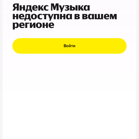
Яндекс Музыка
недоступна в вашем
регионе
Войти