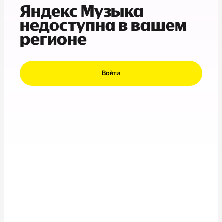
Яндекс Музыка
недоступна в вашем
регионе
Войти