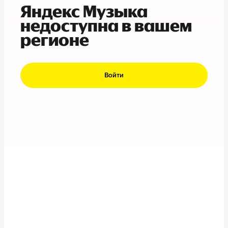
Яндекс Музыка
недоступна в вашем
регионе
Войти