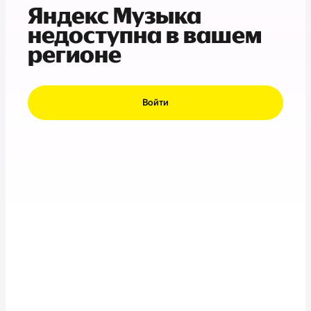
Яндекс Музыка
недоступна в вашем
регионе
Войти