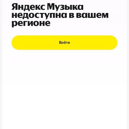
Яндекс Музыка
недоступна в вашем
регионе
Войти