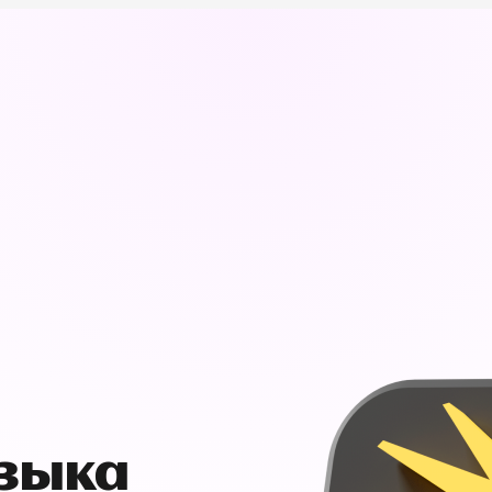
узыка