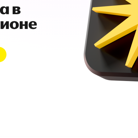
а в
гионе