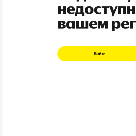
недоступн
вашем ре
Войти