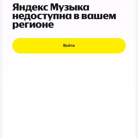
Яндекс Музыка
недоступна в вашем
регионе
Войти