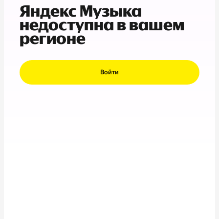
Яндекс Музыка
недоступна в вашем
регионе
Войти