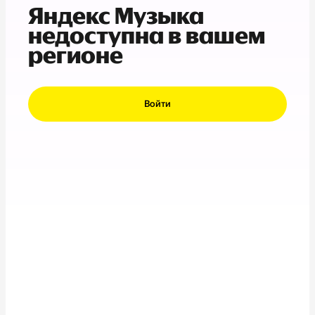
Яндекс Музыка
недоступна в вашем
регионе
Войти