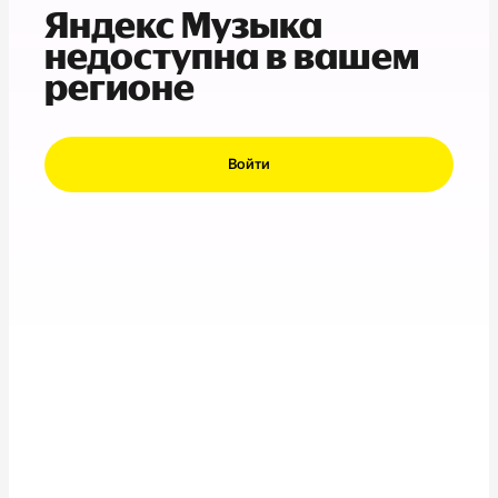
Яндекс Музыка
недоступна в вашем
регионе
Войти