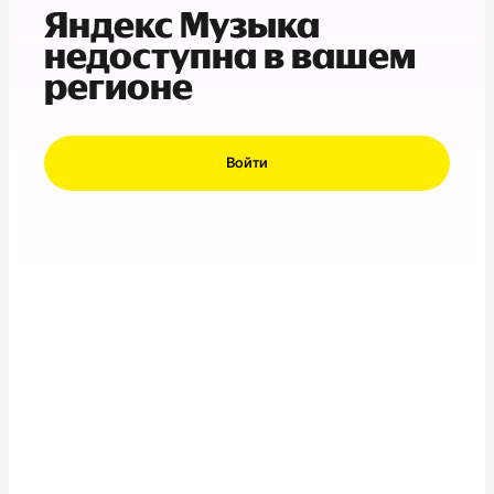
Яндекс Музыка
недоступна в вашем
регионе
Войти