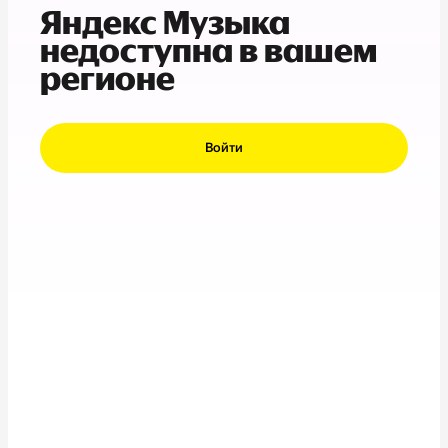
Яндекс Музыка
недоступна в вашем
регионе
Войти