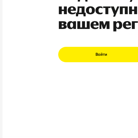
недоступн
вашем ре
Войти