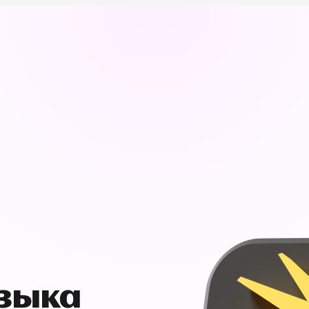
узыка