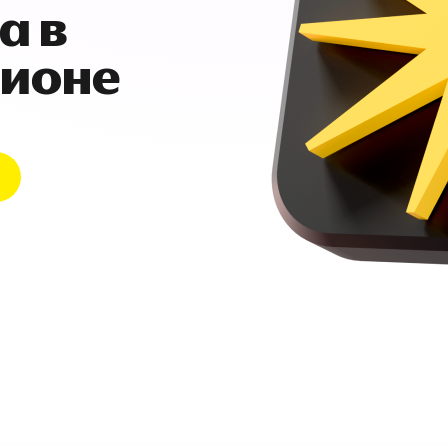
а в
гионе