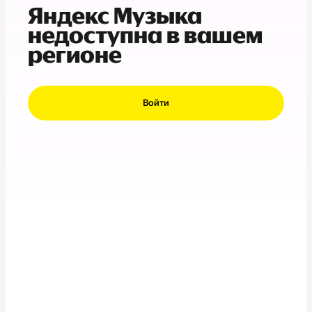
Яндекс Музыка
недоступна в вашем
регионе
Войти