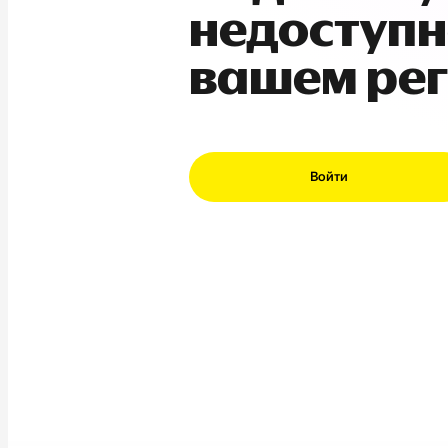
недоступн
вашем ре
Войти