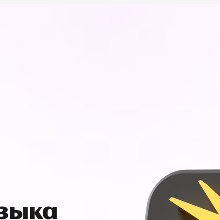
узыка