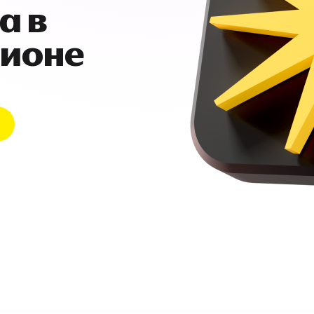
а в
гионе