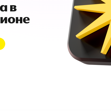
а в
гионе