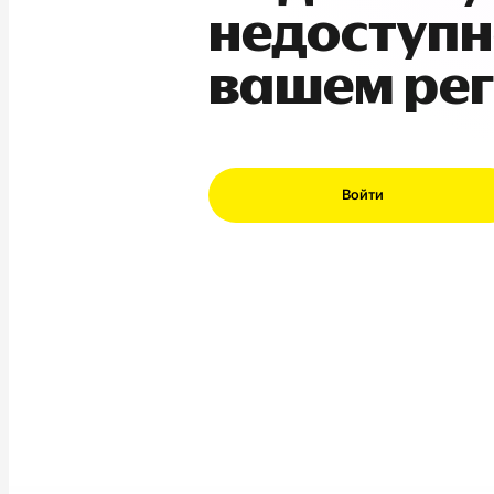
недоступн
вашем ре
Войти