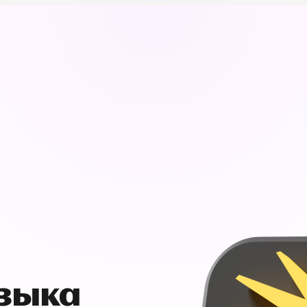
узыка