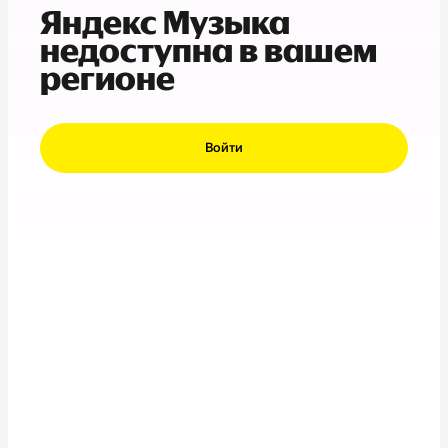
Яндекс Музыка
недоступна в вашем
регионе
Войти