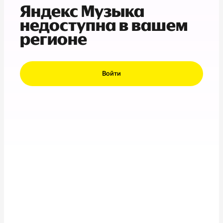
Яндекс Музыка
недоступна в вашем
регионе
Войти