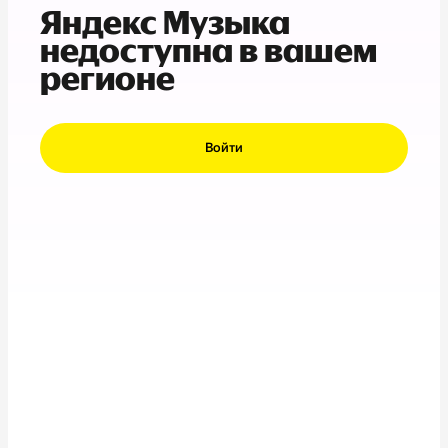
Яндекс Музыка
недоступна в вашем
регионе
Войти