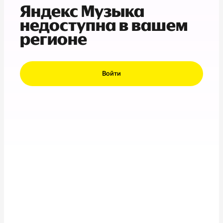
Яндекс Музыка
недоступна в вашем
регионе
Войти