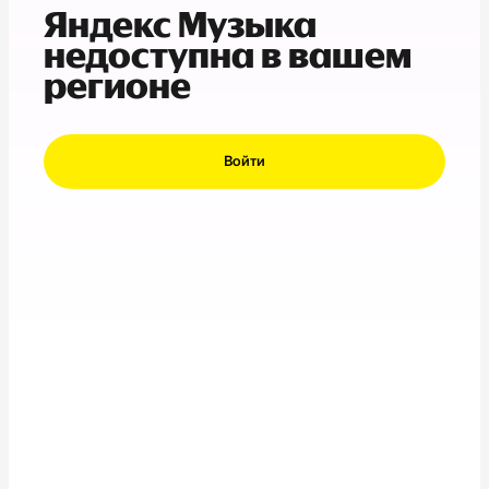
Яндекс Музыка
недоступна в вашем
регионе
Войти