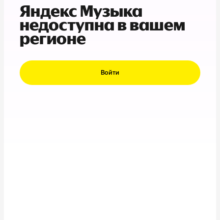
Яндекс Музыка
недоступна в вашем
регионе
Войти