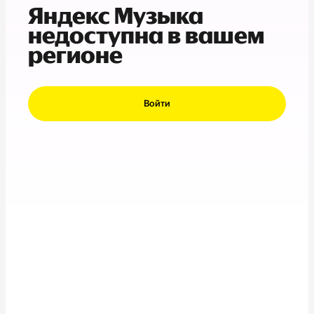
Яндекс Музыка
недоступна в вашем
регионе
Войти