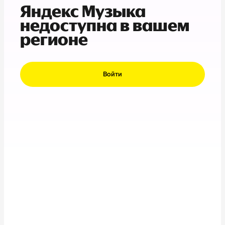
Яндекс Музыка
недоступна в вашем
регионе
Войти