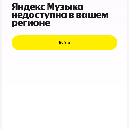
Яндекс Музыка
недоступна в вашем
регионе
Войти