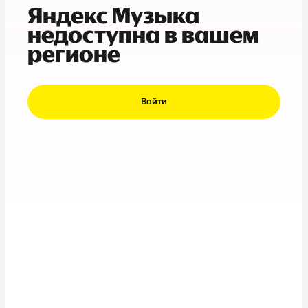
Яндекс Музыка
недоступна в вашем
регионе
Войти