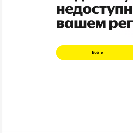
недоступн
вашем ре
Войти