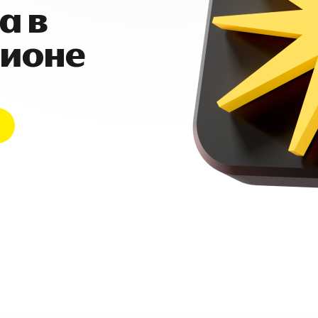
а в
гионе