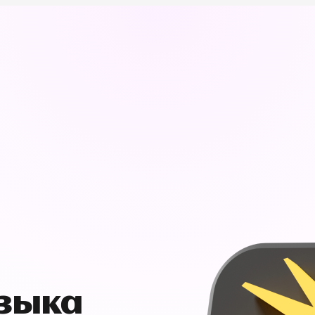
узыка