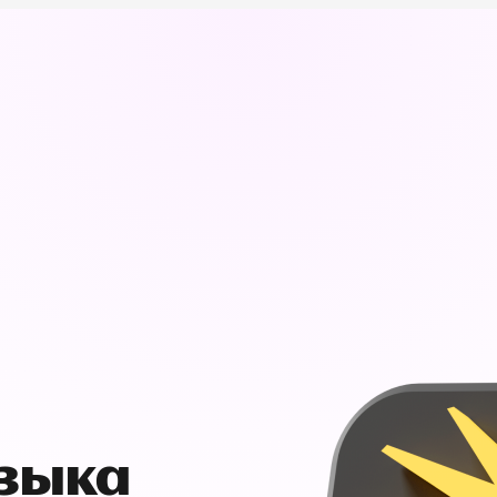
узыка