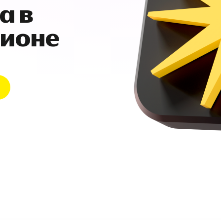
а в
гионе