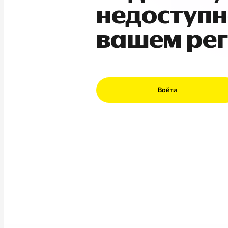
недоступн
вашем ре
Войти