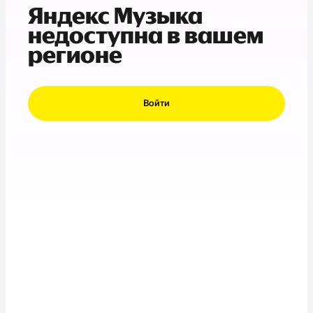
Яндекс Музыка
недоступна в вашем
регионе
Войти