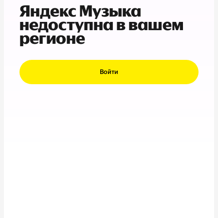
Яндекс Музыка
недоступна в вашем
регионе
Войти