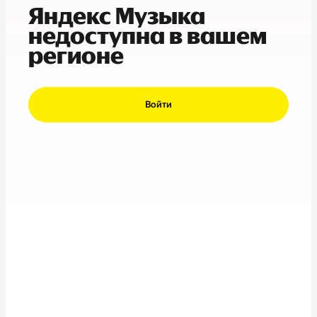
Яндекс Музыка
недоступна в вашем
регионе
Войти