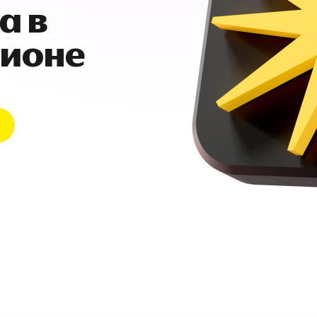
а в
гионе