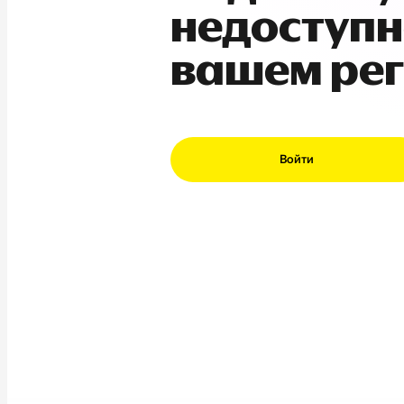
недоступн
вашем ре
Войти