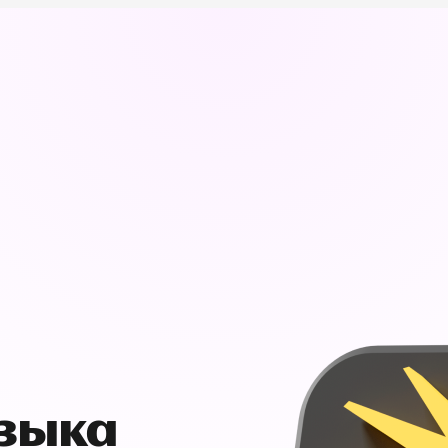
узыка