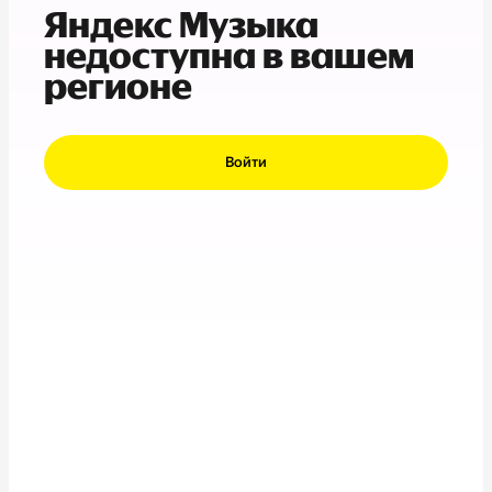
Яндекс Музыка
недоступна в вашем
регионе
Войти