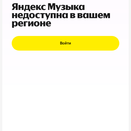
Яндекс Музыка
недоступна в вашем
регионе
Войти