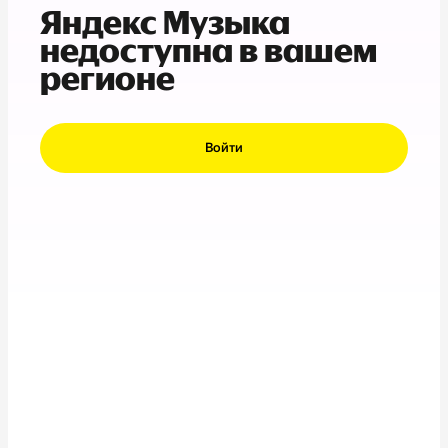
Яндекс Музыка
недоступна в вашем
регионе
Войти