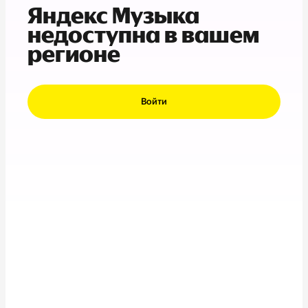
Яндекс Музыка
недоступна в вашем
регионе
Войти