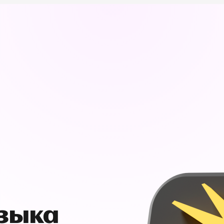
узыка