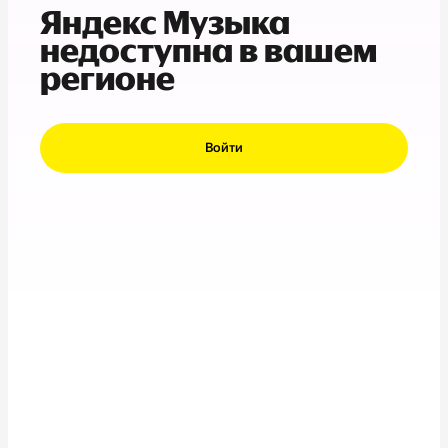
Яндекс Музыка
недоступна в вашем
регионе
Войти