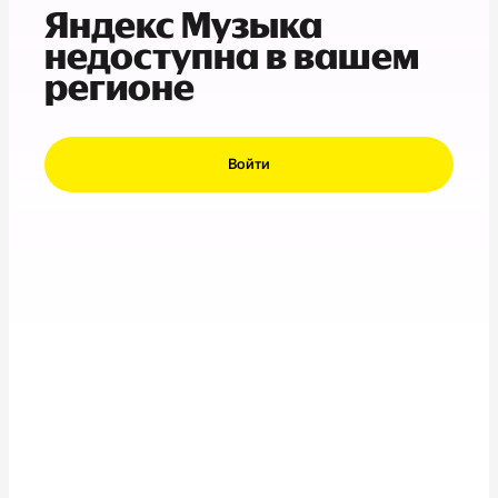
Яндекс Музыка
недоступна в вашем
регионе
Войти