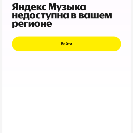
Яндекс Музыка
недоступна в вашем
регионе
Войти