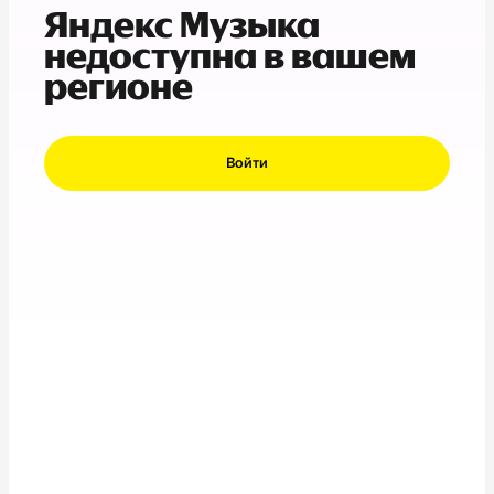
Яндекс Музыка
недоступна в вашем
регионе
Войти