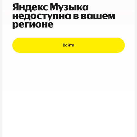
Яндекс Музыка
недоступна в вашем
регионе
Войти