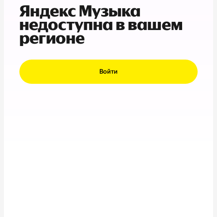
Яндекс Музыка
недоступна в вашем
регионе
Войти